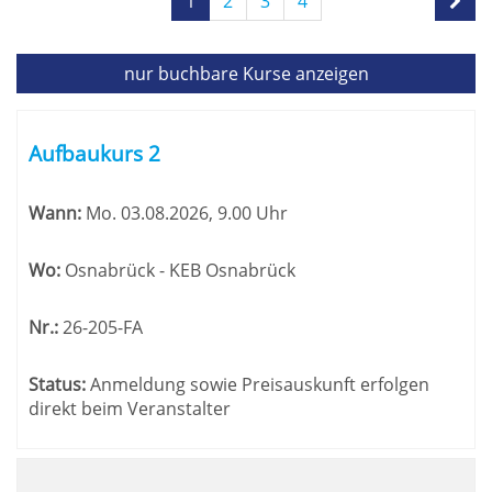
1
2
3
4
1
von
4
nur buchbare
Kurse anzeigen
Kursübersicht.
Tabellenüberschriften
Aufbaukurs 2
können
sortiert
Wann:
Mo.
03.08.2026, 9.00 Uhr
werden.
Wo:
Osnabrück - KEB Osnabrück
Nr.:
26-205-FA
Status:
Anmeldung sowie Preisauskunft erfolgen
direkt beim Veranstalter