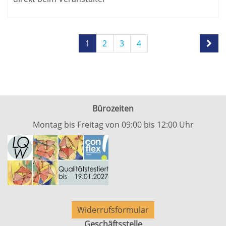
Seite
Seiten
1
2
3
4
1
blättern
von
4
Bürozeiten
Montag bis Freitag von 09:00 bis 12:00 Uhr
Widerrufsformular
Geschäftsstelle