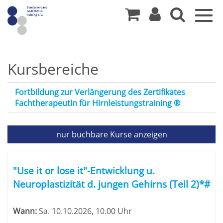
Togg
navig
>
Kursbereiche
Spezielle
Fortbildung zur Verlängerung des Zertifikates
Fortbildungen
FachtherapeutIn für Hirnleistungstraining ®
für
nur buchbare
Kurse anzeigen
Ganzheitliche
Kursübersicht.
Gedächtnistrainer
Tabellenüberschriften
"Use it or lose it"-Entwicklung u.
können
Neuroplastizität d. jungen Gehirns (Teil 2)*#
sortiert
werden.
Wann:
Sa.
10.10.2026, 10.00 Uhr