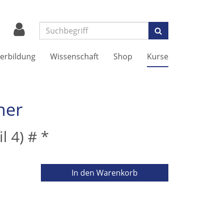
Suchen
erbildung
Wissenschaft
Shop
Kurse
ner
l 4) # *
In den Warenkorb