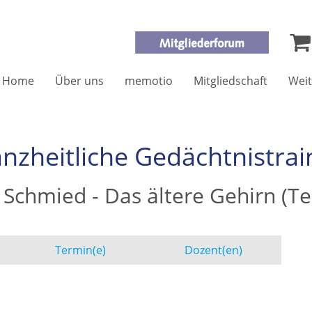
Home
Über uns
memotio
Mitgliedschaft
Weit
nzheitliche Gedächtnistrai
 Schmied - Das ältere Gehirn (Tei
Termin(e)
Dozent(en)