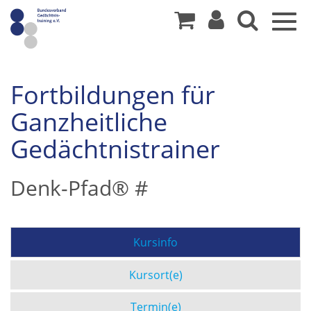
Togg
navig
Fortbildungen für
Ganzheitliche
Gedächtnistrainer
Denk-Pfad® #
Kursinfo
Kursort(e)
Termin(e)