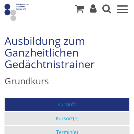
Togg
navig
Ausbildung zum
Ganzheitlichen
Gedächtnistrainer
Grundkurs
Kursinfo
Kursort(e)
Termin(e)