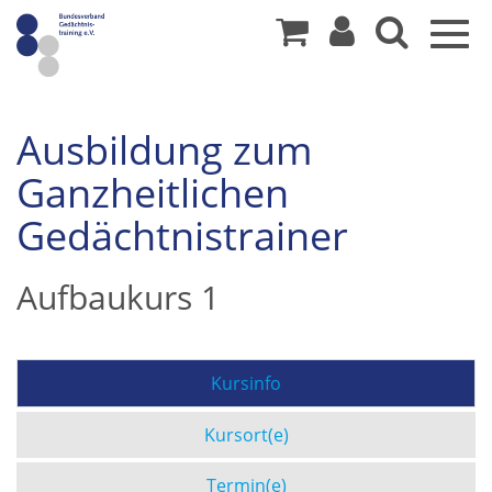
Togg
navig
Ausbildung zum
Ganzheitlichen
Gedächtnistrainer
Aufbaukurs 1
Kursinfo
Kursort(e)
Termin(e)