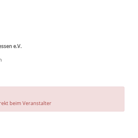
ssen e.V.
n
rekt beim Veranstalter