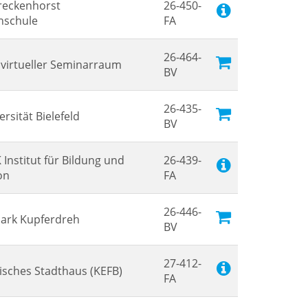
reckenhorst
26-450-
hschule
FA
26-464-
virtueller Seminarraum
BV
26-435-
ersität Bielefeld
BV
Institut für Bildung und
26-439-
on
FA
26-446-
ark Kupferdreh
BV
27-412-
lisches Stadthaus (KEFB)
FA