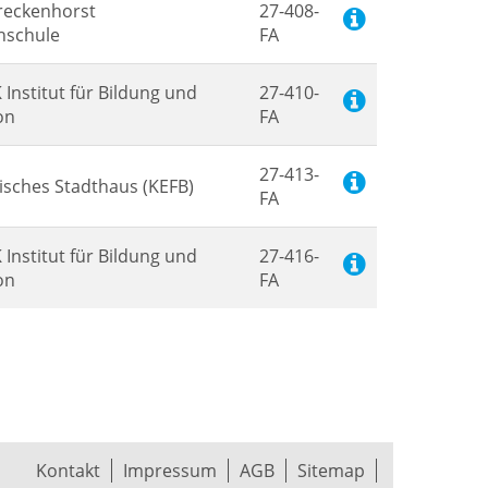
reckenhorst
27-408-
hschule
FA
Institut für Bildung und
27-410-
on
FA
27-413-
lisches Stadthaus (KEFB)
FA
Institut für Bildung und
27-416-
on
FA
Kontakt
Impressum
AGB
Sitemap