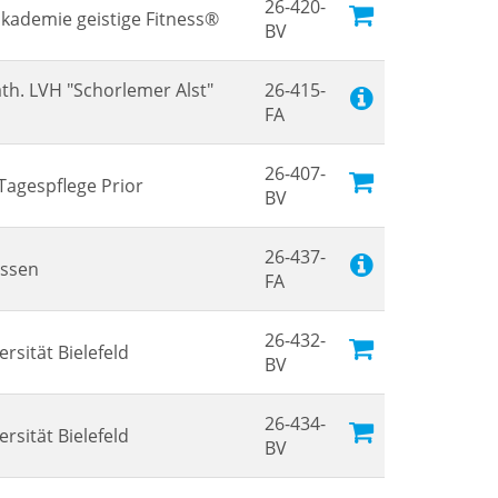
26-420-
akademie geistige Fitness®
BV
th. LVH "Schorlemer Alst"
26-415-
FA
26-407-
Tagespflege Prior
BV
26-437-
Essen
FA
26-432-
ersität Bielefeld
BV
26-434-
ersität Bielefeld
BV