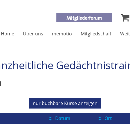
Home
Über uns
memotio
Mitgliedschaft
Weit
nzheitliche Gedächtnistrai
n
nur buchbare
Kurse anzeigen
Datum
Ort