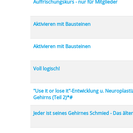
Auffrischungskurs - nur für Mitglieder
Tabellenüberschriften
können
sortiert
werden.
Aktivieren mit Bausteinen
Aktivieren mit Bausteinen
Voll logisch!
"Use it or lose it"-Entwicklung u. Neuroplasti
Gehirns (Teil 2)*#
Jeder ist seines Gehirnes Schmied - Das älter