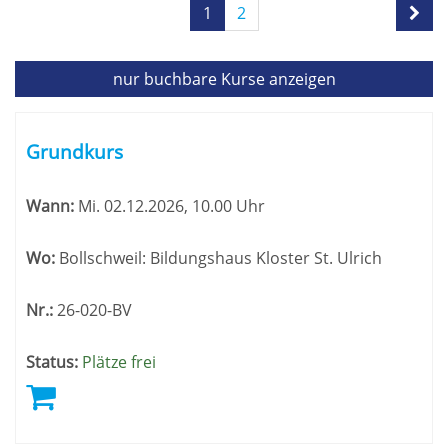
Seite
1
2
1
von
2
nur buchbare
Kurse anzeigen
Kursübersicht.
Tabellenüberschriften
Grundkurs
können
sortiert
Wann:
Mi.
02.12.2026, 10.00 Uhr
werden.
Wo:
Bollschweil: Bildungshaus Kloster St. Ulrich
Nr.:
26-020-BV
Status:
Plätze frei