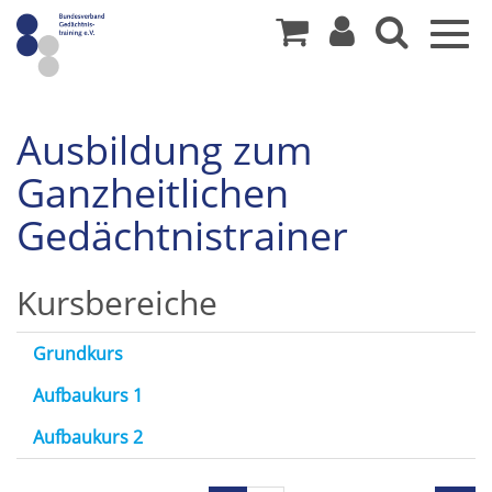
Togg
navig
Ausbildung zum
Ganzheitlichen
Gedächtnistrainer
>
Kursbereiche
Ausbildungen
Grundkurs
zum/zur
Aufbaukurs 1
Ganzheitlichen
Aufbaukurs 2
GedächtnistrainerIn