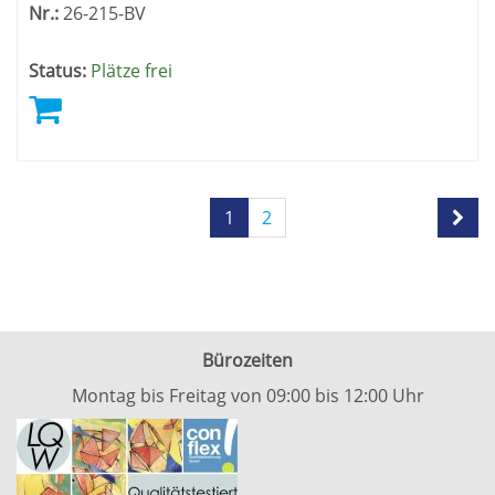
Nr.:
26-215-BV
Status:
Plätze frei
Seite
Seiten
1
2
1
blättern
von
2
Bürozeiten
Montag bis Freitag von 09:00 bis 12:00 Uhr